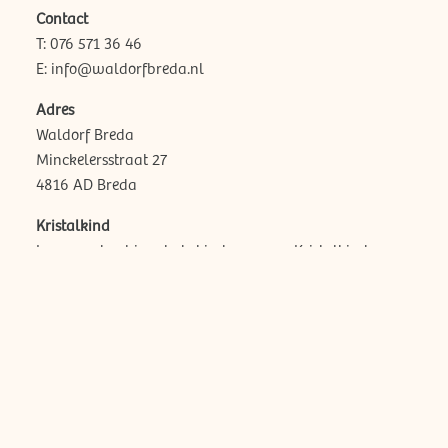
Contact
T: 076 571 36 46
E:
info@waldorfbreda.nl
Adres
Waldorf Breda
Minckelersstraat 27
4816 AD Breda
Kristalkind
In onze school is ook de kinderopvang Kristalkind
gevestigd.
> Lees meer
op de website
van Kristalkind
Home
Ons onderwijs
Onze school
Praktische Informatie
Aanmelden